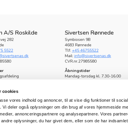
n A/S Roskilde
Sivertsen Rønnede
vej 282
Symbiosen 9B
lde
4683 Rønnede
75 5522
Tlf:
+45 46755522
@sivertsenas.dk
Mail:
info@sivertsenas.dk
985580
CVR.nr.27985580
er
Åbningstider
lgsafdeling
Mandag-torsdag kl. 7.30-16.00
dag kl. 7.30-16.00
Fredag kl. 7.30-12.30
7.30-15.00
Lørdag lukket
 cookies
et
Serviceafdeling
passe vores indhold og annoncer, til at vise dig funktioner til soci
eling
Mandag-torsdag kl. 7.30-16.00
fik. Vi deler også oplysninger om din brug af vores hjemmeside m
dag kl. 7.30-16.00
Fredag kl. 7.30-12.30
7.30-12.30
 medier, annonceringspartnere og analysepartnere. Vores partne
Vagttelefon
ndre oplysninger, du har givet dem, eller som de har indsamlet 
on
Værksted:
32674855
40625522
Reservedele:
32674859