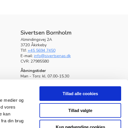
Sivertsen Bornholm
Almindingsvej 2A
3720 Åkirkeby
Tlf:
+45 5694 7450
E-mail:
info@sivertsenas.dk
CVR: 27985580
Åbningstider
Man - Tors: kl. 07.00-15.30
Fredag: kl. 07.00-14.00
Lørdag: Lukket
Tillad alle cookies
Serviceafdeling
ale medier og
Mandag-torsdag kl. 07.00-15.30
ed vores
Fredag kl. 07.00-12.00
Tillad valgte
re kan
Vagttelefon
fra din brug
Værksted: 56947456
Kun nødvendige cookies