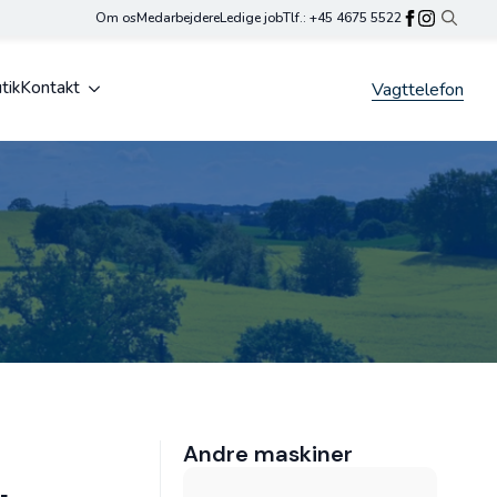
Om os
Medarbejdere
Ledige job
Tlf.: +45 4675 5522
Search
for:
tik
Kontakt
Vagttelefon
Andre maskiner