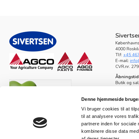
Sivertse
Københavns
4000 Roski
Tlf:
+45 46
E-mail:
info
CVR.nr. 27
Åbningstid
Butik og sa
Mandag-tors
Fredag kl. 
Denne hjemmeside bruger
Lørdag lukk
Vi bruger cookies til at til
Serviceafd
til at analysere vores tra
Mandag-tors
Fredag kl. 
partnere inden for sociale
kombinere disse data med a
Vagttelef
Værksted: 
af deres tjenester.