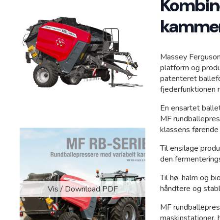
Kombine
Sivertsen shop
kammer
Massey Ferguson
platform og produ
patenteret balle
fjederfunktionen m
En ensartet balle
MF rundballepres
klassens førende
Til ensilage prod
den fermenterings
Til hø, halm og 
håndtere og stabl
Vis / Download PDF
MF rundballepres
maskinstationer, 