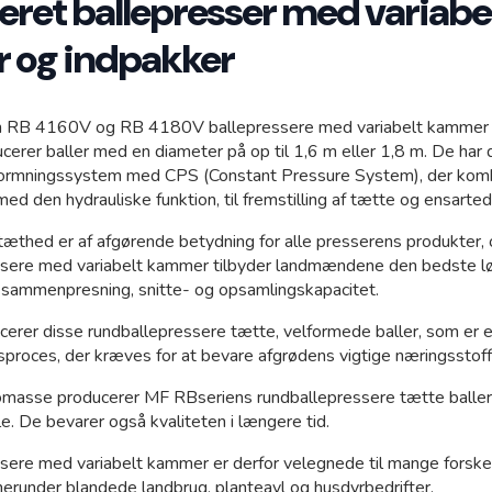
ret ballepresser med variabe
Kramp
 og indpakker
 RB 4160V og RB 4180V ballepressere med variabelt kammer d
cerer baller med en diameter på op til 1,6 m eller 1,8 m. De har
formningssystem med CPS (Constant Pressure System), der kom
ed den hydrauliske funktion, til fremstilling af tætte og ensarted
tæthed er af afgørende betydning for alle presserens produkter, 
sere med variabelt kammer tilbyder landmændene den bedste l
 sammenpresning, snitte- og opsamlingskapacitet.
ucerer disse rundballepressere tætte, velformede baller, som er 
proces, der kræves for at bevare afgrødens vigtige næringsstoff
biomasse producerer MF RBseriens rundballepressere tætte baller
e. De bevarer også kvaliteten i længere tid.
sere med variabelt kammer er derfor velegnede til mange forskel
herunder blandede landbrug, planteavl og husdyrbedrifter.