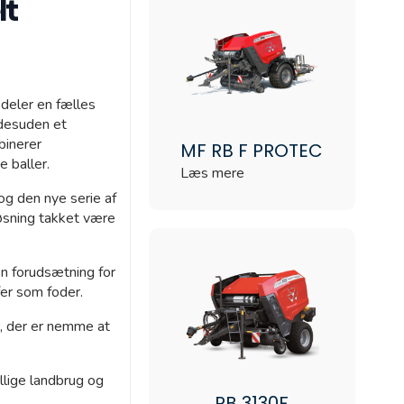
lt
Granit Parts
eler en fælles
 desuden et
binerer
MF RB F PROTEC
e baller.
Læs mere
og den nye serie af
øsning takket være
en forudsætning for
er som foder.
, der er nemme at
lige landbrug og
RB 3130F