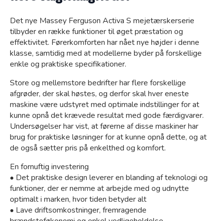
Sivertsen shop
Det nye Massey Ferguson Activa S mejetærskerserie
tilbyder en række funktioner til øget præstation og
effektivitet. Førerkomforten har nået nye højder i denne
klasse, samtidig med at modellerne byder på forskellige
enkle og praktiske specifikationer.
Store og mellemstore bedrifter har flere forskellige
afgrøder, der skal høstes, og derfor skal hver eneste
maskine være udstyret med optimale indstillinger for at
kunne opnå det krævede resultat med gode færdigvarer.
Undersøgelser har vist, at førerne af disse maskiner har
brug for praktiske løsninger for at kunne opnå dette, og at
Kramp
de også sætter pris på enkelthed og komfort.
En fornuftig investering
• Det praktiske design leverer en blanding af teknologi og
funktioner, der er nemme at arbejde med og udnytte
optimalt i marken, hvor tiden betyder alt
• Lave driftsomkostninger, fremragende
brændstoføkonomi og enkel vedligeholdelse