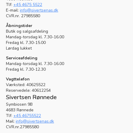
Tlf:
+45 4675 5522
E-mail:
info@sivertsenas.dk
CVR.nr. 27985580
Åbningstider
Butik og salgsafdeling
Mandag-torsdag kl. 7.30-16.00
Fredag kl. 7.30-15.00
Lørdag lukket
Serviceafdeling
Mandag-torsdag kl. 7.30-16.00
Fredag kl. 7.30-12.30
Vagttelefon
Værksted: 40625522
Reservedele: 40612254
Sivertsen Rønnede
Symbiosen 9B
4683 Rønnede
Tlf:
+45 46755522
Mail:
info@sivertsenas.dk
CVR.nr.27985580