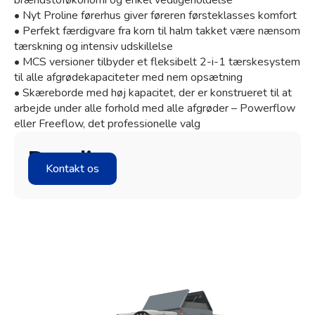
• Nyt Proline førerhus giver føreren førsteklasses komfort
• Perfekt færdigvare fra korn til halm takket være nænsom
tærskning og intensiv udskillelse
• MCS versioner tilbyder et fleksibelt 2-i-1 tærskesystem
til alle afgrødekapaciteter med nem opsætning
Granit Parts
• Skæreborde med høj kapacitet, der er konstrueret til at
arbejde under alle forhold med alle afgrøder – Powerflow
eller Freeflow, det professionelle valg
Detaljer
Kontakt os