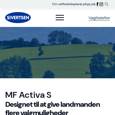
Om os
Medarbejdere
Ledige job
Search
for:
Vagttelefon
MF Activa S
Designet til at give landmanden
flere valgmuligheder