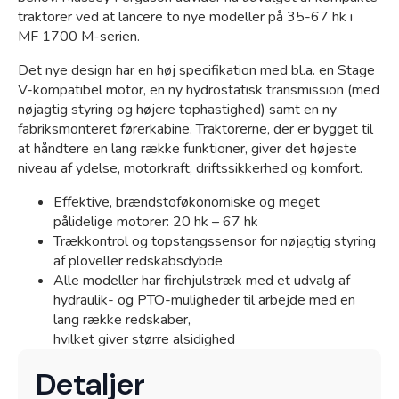
Sivertsen shop
traktorer ved at lancere to nye modeller på 35-67 hk i
MF 1700 M-serien.
Det nye design har en høj specifikation med bl.a. en Stage
V-kompatibel motor, en ny hydrostatisk transmission (med
nøjagtig styring og højere tophastighed) samt en ny
fabriksmonteret førerkabine. Traktorerne, der er bygget til
at håndtere en lang række funktioner, giver det højeste
niveau af ydelse, motorkraft, driftssikkerhed og komfort.
Effektive, brændstoføkonomiske og meget
pålidelige motorer: 20 hk – 67 hk
Trækkontrol og topstangssensor for nøjagtig styring
Kramp
af ploveller redskabsdybde
Alle modeller har firehjulstræk med et udvalg af
hydraulik- og PTO-muligheder til arbejde med en
lang række redskaber,
hvilket giver større alsidighed
Detaljer