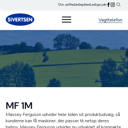
Om os
Medarbejdere
Ledige job
Search
for:
Vagttelefon
MF 1M
Massey Ferguson udvider hele tiden sit produktudvalg, så
kunderne kan få maskiner, der passer til netop deres
behov. Massey Ferguson udvider nu udvalget af kompakte