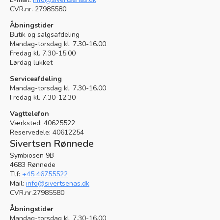
CVR.nr. 27985580
Åbningstider
Butik og salgsafdeling
Mandag-torsdag kl. 7.30-16.00
Fredag kl. 7.30-15.00
Lørdag lukket
Serviceafdeling
Mandag-torsdag kl. 7.30-16.00
Fredag kl. 7.30-12.30
Vagttelefon
Værksted: 40625522
Reservedele: 40612254
Sivertsen Rønnede
Symbiosen 9B
4683 Rønnede
Tlf:
+45 46755522
Mail:
info@sivertsenas.dk
CVR.nr.27985580
Åbningstider
Mandag-torsdag kl. 7.30-16.00