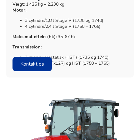
Vægt:
1.425 kg – 2.230 kg
Motor:
3 cylindre/1,8 l Stage V (1735 og 1740)
4 cylindre/2,4 l Stage V (1750 – 1765)
Maksimal effekt (hk):
35-67 hk
Granit Parts
Transmission:
3-trins hydrostatisk (HST) (1735 og 1740)
Mekanisk (12Fx12R) og HST (1750 – 1765)
Kontakt os