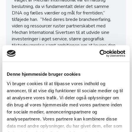
beslutning, da vi fundamentalt deler det samme
DNA og fælles værdier og mål for fremtiden,”
tilføjede han. “Med deres brede brancheerfaring,
viden og ressourcer ruster partnerskabet med
Mechan International Sivertsen til at udvide sine
investeringer i øget service, større geografisk
tilstedeværelse samt ambitionen om at levere den
højeste professionelle oplevelse for kunder og
medarbejdere,” tilføjer han.
“Vi er ivrige efter at dele vores ekspertise inden for
Denne hjemmeside bruger cookies
landbrugsmaskiner, introducere innovative løsninger
og yde strategisk vejledning for at hjælpe
Vi bruger cookies til at tilpasse vores indhold og
virksomheder med at trives,” siger Gerrit van der
annoncer, til at vise dig funktioner til sociale medier og til
Scheer.
at analysere vores trafik. Vi deler også oplysninger om
din brug af vores hjemmeside med vores partnere inden
Kunder vil drage fordel af det nye partnerskab
for sociale medier, annonceringspartnere og
Begge virksomheder fortsætter driften uændret,
analysepartnere. Vores partnere kan kombinere disse
men med Zweegers Equipment Group og Mechan
International som partnere på et højere strategisk og
data med andre oplysninger, du har givet dem, eller som