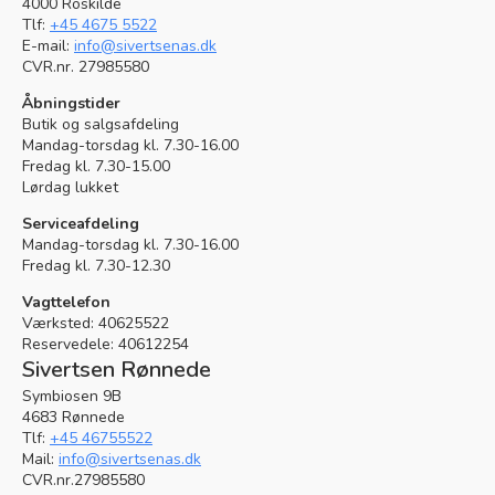
4000 Roskilde
Tlf:
+45 4675 5522
E-mail:
info@sivertsenas.dk
CVR.nr. 27985580
Åbningstider
Butik og salgsafdeling
Mandag-torsdag kl. 7.30-16.00
Fredag kl. 7.30-15.00
Lørdag lukket
Serviceafdeling
Mandag-torsdag kl. 7.30-16.00
Fredag kl. 7.30-12.30
Vagttelefon
Værksted: 40625522
Reservedele: 40612254
Sivertsen Rønnede
Symbiosen 9B
4683 Rønnede
Tlf:
+45 46755522
Mail:
info@sivertsenas.dk
CVR.nr.27985580