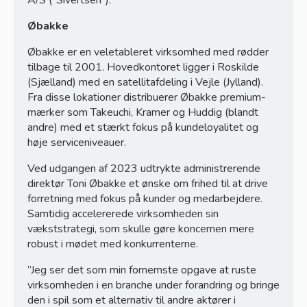
Øbakke
Øbakke er en veletableret virksomhed med rødder
tilbage til 2001. Hovedkontoret ligger i Roskilde
(Sjælland) med en satellitafdeling i Vejle (Jylland).
Granit Parts
Fra disse lokationer distribuerer Øbakke premium-
mærker som Takeuchi, Kramer og Huddig (blandt
andre) med et stærkt fokus på kundeloyalitet og
høje serviceniveauer.
Ved udgangen af 2023 udtrykte administrerende
direktør Toni Øbakke et ønske om frihed til at drive
forretning med fokus på kunder og medarbejdere.
Samtidig accelererede virksomheden sin
vækststrategi, som skulle gøre koncernen mere
robust i mødet med konkurrenterne.
”Jeg ser det som min fornemste opgave at ruste
virksomheden i en branche under forandring og bringe
den i spil som et alternativ til andre aktører i