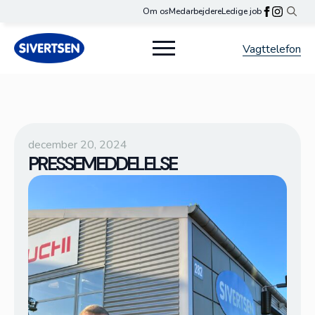
Om os
Medarbejdere
Ledige job
Search
for:
Vagttelefon
december 20, 2024
PRESSEMEDDELELSE