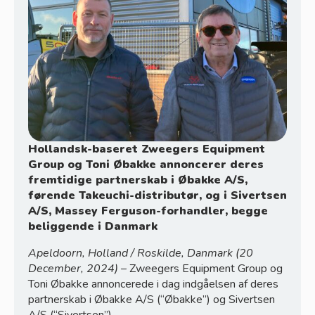
Sivertsen shop
Hollandsk-baseret Zweegers Equipment
Group og Toni Øbakke annoncerer deres
fremtidige partnerskab i Øbakke A/S,
førende Takeuchi-distributør, og i Sivertsen
Kramp
A/S, Massey Ferguson-forhandler, begge
beliggende i Danmark
Apeldoorn, Holland / Roskilde, Danmark (20
December, 2024)
– Zweegers Equipment Group og
Toni Øbakke annoncerede i dag indgåelsen af deres
partnerskab i Øbakke A/S (“Øbakke”) og Sivertsen
A/S (“Sivertsen”).