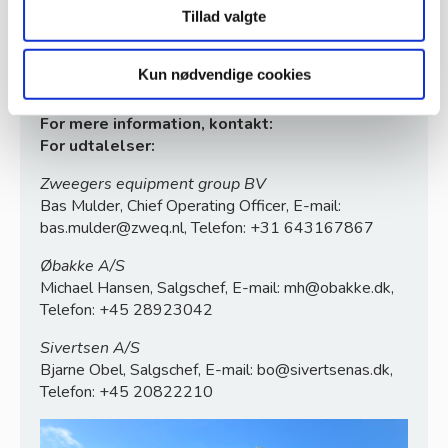
understøttede maskiner, samtidig med at
Tillad valgte
omkostningerne reduceres gennem effektiv
vedligeholdelse og reparationer.
Kun nødvendige cookies
Læs mere om Zweegers –
tryk
her
For mere information, kontakt:
For udtalelser:
Zweegers equipment group BV
Bas Mulder, Chief Operating Officer, E-mail:
bas.mulder@zweq.nl, Telefon: +31 643167867
Øbakke A/S
Michael Hansen, Salgschef, E-mail: mh@obakke.dk,
Telefon: +45 28923042
Sivertsen A/S
Bjarne Obel, Salgschef, E-mail: bo@sivertsenas.dk,
Telefon: +45 20822210