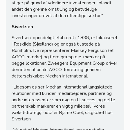
stiger på grund af yderligere investeringer i blandt
andet den grønne omstilling og betydelige
investeringer drevet af den offentlige sektor.”
Sivertsen
Sivertsen, oprindeligt etableret i 1938, er lokaliseret
i Roskilde (Sjælland) og er også til stede på
Bornholm. De repræsenterer Massey Ferguson (et
AGCO-mærke) og flere græspleje-mærker på
begge lokationer. Zweegers Equipment Group driver
den internationale AGCO-forretning gennem
datterselskabet Mechan International.
“Ligesom os ser Mechan International langsigtede
relationer med kunder, medarbejdere, partnere og
andre interessenter som nøglen til succes, og dette
partnerskab markerer en vigtig milepæl i vores
vækststrategi,” udtaler Bjarne Obel, salgschef hos
Sivertsen.
“Valget af Mechan International var en naturlig