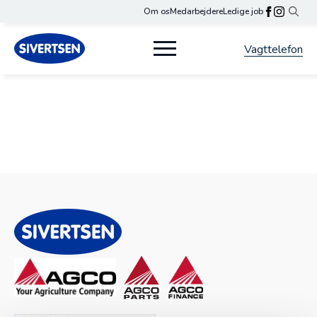
Om os
Medarbejdere
Ledige job
Search
for:
Vagttelefon