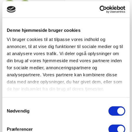
Sivertsen shop
Denne hjemmeside bruger cookies
Sivertsen A/S Roskilde
Københavnsvej 282
Vi bruger cookies til at tilpasse vores indhold og
4000 Roskilde
annoncer, til at vise dig funktioner til sociale medier og til
Tlf:
+45 4675 5522
at analysere vores trafik. Vi deler også oplysninger om
E-mail:
info@sivertsenas.dk
din brug af vores hjemmeside med vores partnere inden
CVR.nr. 27985580
for sociale medier, annonceringspartnere og
Åbningstider
analysepartnere. Vores partnere kan kombinere disse
Butik og salgsafdeling
data med andre oplysninger, du har givet dem, eller som
Mandag-torsdag kl. 7.30-16.00
Kramp
Fredag kl. 7.30-15.00
de har indsamlet fra din brug af deres tjenester.
Lørdag lukket
Serviceafdeling
Samtykkevalg
Mandag-torsdag kl. 7.30-16.00
Nødvendig
Fredag kl. 7.30-12.30
Vagttelefon
Præferencer
Værksted: 40625522