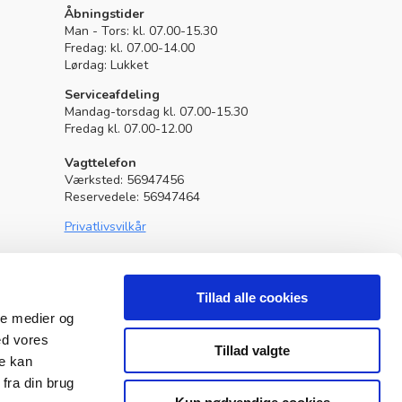
Granit Parts
Åbningstider
Man - Tors: kl. 07.00-15.30
Fredag: kl. 07.00-14.00
Lørdag: Lukket
Serviceafdeling
Mandag-torsdag kl. 07.00-15.30
Fredag kl. 07.00-12.00
Vagttelefon
Værksted: 56947456
Reservedele: 56947464
Privatlivsvilkår
Lavet af
GreenWebdesign
Tillad alle cookies
ale medier og
ed vores
Tillad valgte
re kan
fra din brug