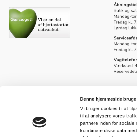
Sivertsen shop
Åbningstid
Butik og sa
Mandag-tors
Fredag kl. 
Lørdag lukk
Serviceafd
Mandag-tors
Fredag kl. 
Vagttelef
Værksted: 
Reservedel
© 2026 Sivertsen A/S - All Rights Reserved.
Denne hjemmeside bruger
Vi bruger cookies til at til
til at analysere vores tra
partnere inden for sociale
kombinere disse data med a