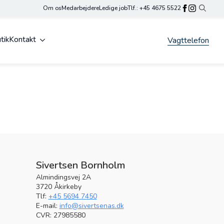
Om os
Medarbejdere
Ledige job
Tlf.: +45 4675 5522
Search
for:
tik
Kontakt
Vagttelefon
Sivertsen Bornholm
Almindingsvej 2A
3720 Åkirkeby
Tlf:
+45 5694 7450
E-mail:
info@sivertsenas.dk
CVR: 27985580