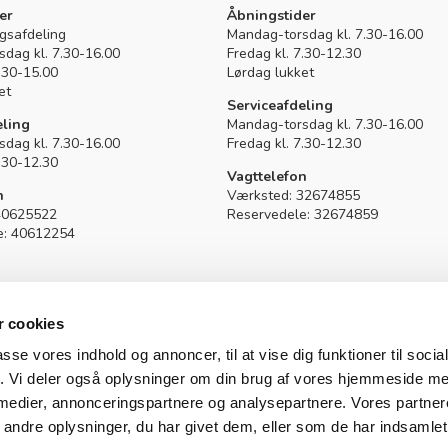
Kramp
er
Åbningstider
lgsafdeling
Mandag-torsdag kl. 7.30-16.00
dag kl. 7.30-16.00
Fredag kl. 7.30-12.30
7.30-15.00
Lørdag lukket
et
Serviceafdeling
eling
Mandag-torsdag kl. 7.30-16.00
dag kl. 7.30-16.00
Fredag kl. 7.30-12.30
7.30-12.30
Vagttelefon
on
Værksted:
32674855
40625522
Reservedele:
32674859
e: 40612254
 cookies
passe vores indhold og annoncer, til at vise dig funktioner til soci
fik. Vi deler også oplysninger om din brug af vores hjemmeside m
 medier, annonceringspartnere og analysepartnere. Vores partne
ndre oplysninger, du har givet dem, eller som de har indsamlet 