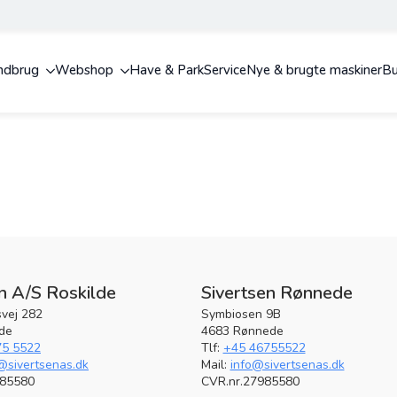
ndbrug
Webshop
Have & Park
Service
Nye & brugte maskiner
Bu
n A/S Roskilde
Sivertsen Rønnede
vej 282
Symbiosen 9B
lde
4683 Rønnede
75 5522
Tlf:
+45 46755522
@sivertsenas.dk
Mail:
info@sivertsenas.dk
985580
CVR.nr.27985580