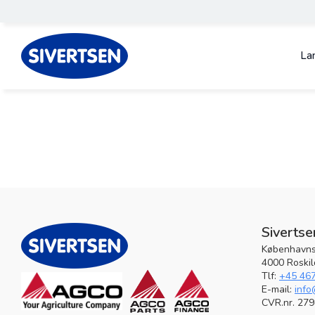
La
Sivertse
Københavns
4000 Roski
Tlf:
+45 46
E-mail:
info
CVR.nr. 27