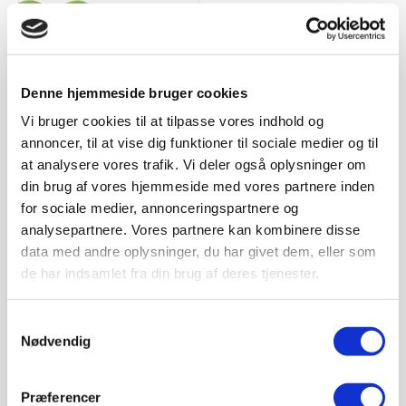
Sivertsen shop
Denne hjemmeside bruger cookies
Sivertsen A/S Roskilde
Københavnsvej 282
Vi bruger cookies til at tilpasse vores indhold og
4000 Roskilde
annoncer, til at vise dig funktioner til sociale medier og til
Tlf:
+45 4675 5522
at analysere vores trafik. Vi deler også oplysninger om
E-mail:
info@sivertsenas.dk
din brug af vores hjemmeside med vores partnere inden
CVR.nr. 27985580
for sociale medier, annonceringspartnere og
Åbningstider
analysepartnere. Vores partnere kan kombinere disse
Butik og salgsafdeling
data med andre oplysninger, du har givet dem, eller som
Mandag-torsdag kl. 7.30-16.00
Kramp
Fredag kl. 7.30-15.00
de har indsamlet fra din brug af deres tjenester.
Lørdag lukket
Serviceafdeling
Samtykkevalg
Mandag-torsdag kl. 7.30-16.00
Nødvendig
Fredag kl. 7.30-12.30
Vagttelefon
Præferencer
Værksted: 40625522