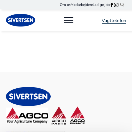
Om os
Medarbejdere
Ledige job
Search
for:
Vagttelefon