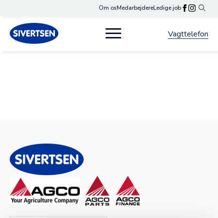
Om os
Medarbejdere
Ledige job
Search
for:
Vagttelefon