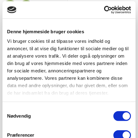
Sivertsen shop
Denne hjemmeside bruger cookies
Sivertsen A/S Roskilde
Københavnsvej 282
Vi bruger cookies til at tilpasse vores indhold og
4000 Roskilde
annoncer, til at vise dig funktioner til sociale medier og til
Tlf:
+45 4675 5522
at analysere vores trafik. Vi deler også oplysninger om
E-mail:
info@sivertsenas.dk
din brug af vores hjemmeside med vores partnere inden
CVR.nr. 27985580
for sociale medier, annonceringspartnere og
Åbningstider
analysepartnere. Vores partnere kan kombinere disse
Butik og salgsafdeling
data med andre oplysninger, du har givet dem, eller som
Mandag-torsdag kl. 7.30-16.00
Kramp
Fredag kl. 7.30-15.00
de har indsamlet fra din brug af deres tjenester.
Lørdag lukket
Serviceafdeling
Samtykkevalg
Mandag-torsdag kl. 7.30-16.00
Nødvendig
Fredag kl. 7.30-12.30
Vagttelefon
Præferencer
Værksted: 40625522