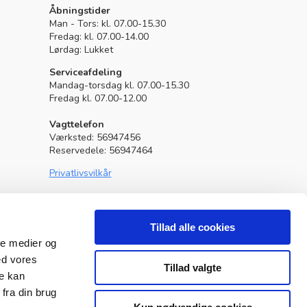
Granit Parts
Åbningstider
Man - Tors: kl. 07.00-15.30
Fredag: kl. 07.00-14.00
Lørdag: Lukket
Serviceafdeling
Mandag-torsdag kl. 07.00-15.30
Fredag kl. 07.00-12.00
Vagttelefon
Værksted: 56947456
Reservedele: 56947464
Privatlivsvilkår
Lavet af
GreenWebdesign
Tillad alle cookies
ale medier og
ed vores
Tillad valgte
re kan
fra din brug