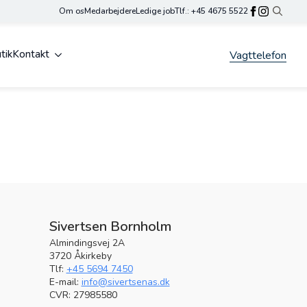
Om os
Medarbejdere
Ledige job
Tlf.: +45 4675 5522
Search
for:
tik
Kontakt
Vagttelefon
Sivertsen Bornholm
Almindingsvej 2A
3720 Åkirkeby
Tlf:
+45 5694 7450
E-mail:
info@sivertsenas.dk
CVR: 27985580