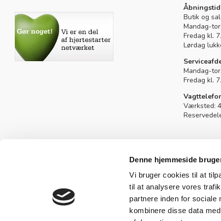
Sivertsen shop
Åbningstid
Butik og sa
Mandag-tors
Fredag kl. 
Lørdag lukk
Serviceafd
Mandag-tors
Fredag kl. 
Vagttelef
Værksted: 
Reservedel
© 2026 Sivertsen A/S - All Rights Reserved.
Denne hjemmeside bruger
Vi bruger cookies til at til
til at analysere vores tra
partnere inden for sociale
kombinere disse data med a