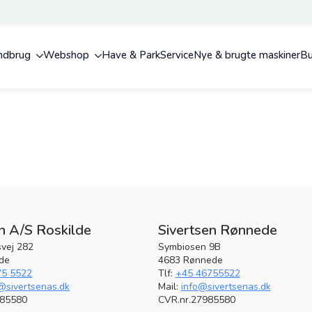
ndbrug
Webshop
Have & Park
Service
Nye & brugte maskiner
Bu
n A/S Roskilde
Sivertsen Rønnede
vej 282
Symbiosen 9B
lde
4683 Rønnede
75 5522
Tlf:
+45 46755522
@sivertsenas.dk
Mail:
info@sivertsenas.dk
985580
CVR.nr.27985580