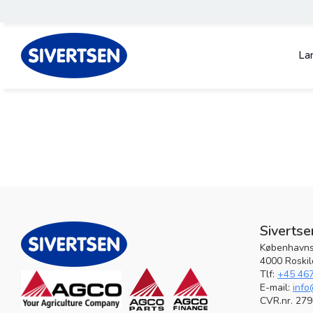
La
Sivertse
Københavns
4000 Roski
Tlf:
+45 46
E-mail:
info
CVR.nr. 27