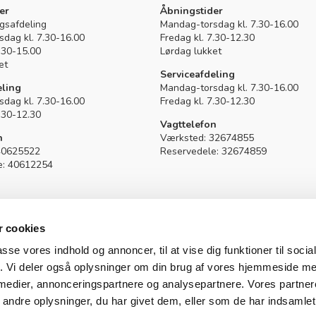
Kramp
er
Åbningstider
lgsafdeling
Mandag-torsdag kl. 7.30-16.00
dag kl. 7.30-16.00
Fredag kl. 7.30-12.30
7.30-15.00
Lørdag lukket
et
Serviceafdeling
eling
Mandag-torsdag kl. 7.30-16.00
dag kl. 7.30-16.00
Fredag kl. 7.30-12.30
7.30-12.30
Vagttelefon
on
Værksted:
32674855
40625522
Reservedele:
32674859
e: 40612254
 cookies
passe vores indhold og annoncer, til at vise dig funktioner til soci
fik. Vi deler også oplysninger om din brug af vores hjemmeside m
 medier, annonceringspartnere og analysepartnere. Vores partne
ndre oplysninger, du har givet dem, eller som de har indsamlet 